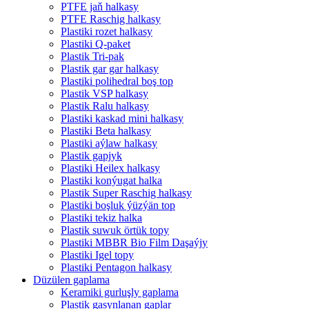
PTFE jaň halkasy
PTFE Raschig halkasy
Plastiki rozet halkasy
Plastiki Q-paket
Plastik Tri-pak
Plastik gar gar halkasy
Plastiki polihedral boş top
Plastik VSP halkasy
Plastik Ralu halkasy
Plastiki kaskad mini halkasy
Plastiki Beta halkasy
Plastiki aýlaw halkasy
Plastik gapjyk
Plastiki Heilex halkasy
Plastiki konýugat halka
Plastik Super Raschig halkasy
Plastiki boşluk ýüzýän top
Plastiki tekiz halka
Plastik suwuk örtük topy
Plastiki MBBR Bio Film Daşaýjy
Plastiki Igel topy
Plastiki Pentagon halkasy
Düzülen gaplama
Keramiki gurluşly gaplama
Plastik gasynlanan gaplar