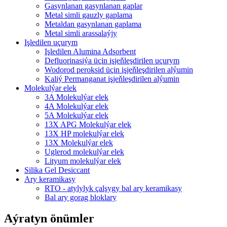
Gasynlanan gasynlanan gaplar
Metal simli gauzly gaplama
Metaldan gasynlanan gaplama
Metal simli arassalaýjy
Işledilen uçurym
Işledilen Alumina Adsorbent
Defluorinasiýa üçin işjeňleşdirilen uçurym
Wodorod peroksid üçin işjeňleşdirilen alýumin
Kaliý Permanganat işjeňleşdirilen alýumin
Molekulýar elek
3A Molekulýar elek
4A Molekulýar elek
5A Molekulýar elek
13X APG Molekulýar elek
13X HP molekulýar elek
13X Molekulýar elek
Uglerod molekulýar elek
Lityum molekulýar elek
Silika Gel Desiccant
Ary keramikasy
RTO - atylylyk çalşygy bal ary keramikasy
Bal ary gorag bloklary
Aýratyn önümler