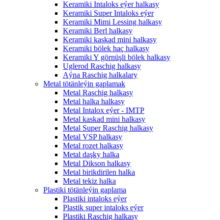
Keramiki Intaloks eýer halkasy
Keramiki Super Intaloks eýer
Keramiki Mimi Lessing halkasy
Keramiki Berl halkasy
Keramiki kaskad mini halkasy
Keramiki bölek haç halkasy
Keramiki Y görnüşli bölek halkasy
Uglerod Raschig halkasy
Aýna Raschig halkalary
Metal tötänleýin gaplamak
Metal Raschig halkasy
Metal halka halkasy
Metal Intalox eýer - IMTP
Metal kaskad mini halkasy
Metal Super Raschig halkasy
Metal VSP halkasy
Metal rozet halkasy
Metal daşky halka
Metal Dikson halkasy
Metal birikdirilen halka
Metal tekiz halka
Plastiki tötänleýin gaplama
Plastiki intaloks eýer
Plastik super intaloks eýer
Plastiki Raschig halkasy