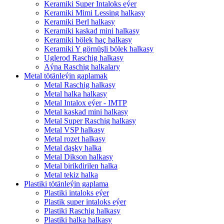
Keramiki Super Intaloks eýer
Keramiki Mimi Lessing halkasy
Keramiki Berl halkasy
Keramiki kaskad mini halkasy
Keramiki bölek haç halkasy
Keramiki Y görnüşli bölek halkasy
Uglerod Raschig halkasy
Aýna Raschig halkalary
Metal tötänleýin gaplamak
Metal Raschig halkasy
Metal halka halkasy
Metal Intalox eýer - IMTP
Metal kaskad mini halkasy
Metal Super Raschig halkasy
Metal VSP halkasy
Metal rozet halkasy
Metal daşky halka
Metal Dikson halkasy
Metal birikdirilen halka
Metal tekiz halka
Plastiki tötänleýin gaplama
Plastiki intaloks eýer
Plastik super intaloks eýer
Plastiki Raschig halkasy
Plastiki halka halkasy