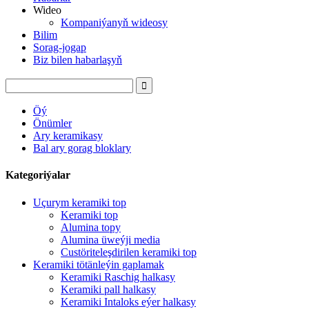
Wideo
Kompaniýanyň wideosy
Bilim
Sorag-jogap
Biz bilen habarlaşyň
Öý
Önümler
Ary keramikasy
Bal ary gorag bloklary
Kategoriýalar
Uçurym keramiki top
Keramiki top
Alumina topy
Alumina üweýji media
Custöriteleşdirilen keramiki top
Keramiki tötänleýin gaplamak
Keramiki Raschig halkasy
Keramiki pall halkasy
Keramiki Intaloks eýer halkasy