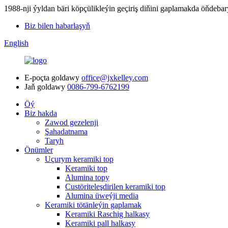
1988-nji ýyldan bäri köpçülikleýin geçiriş diňini gaplamakda
Biz bilen habarlaşyň
English
E-poçta goldawy
office@jxkelley.com
Jaň goldawy
0086-799-6762199
Öý
Biz hakda
Zawod gezelenji
Şahadatnama
Taryh
Önümler
Uçurym keramiki top
Keramiki top
Alumina topy
Custöriteleşdirilen keramiki top
Alumina üweýji media
Keramiki tötänleýin gaplamak
Keramiki Raschig halkasy
Keramiki pall halkasy